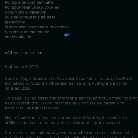
Politique de confidentialité
Politique relative aux cookies
Conditions d'utilisation
Avis de confidentialité de la 
plateforme
Préférences en matière de cookies
Vos choix en matière de 
confidentialité
All systems normal
Hightouch ©
2026
Gartner, Magic Quadrant for Customer Data Platforms, Lizzy Foo Kune,
Rachel Dooley, Suzanne White, Benjamin Bloom, Audrey Brosnan, 26
January 2026
GARTNER is a registered trademark and service mark of Gartner, Inc. and/
its affiliates in the U.S. and internationally and is used herein with
permission. All rights reserved.
Magic Quadrant is a registered trademark of Gartner, Inc. and/or its
affiliates and is used herein with permission. All rights reserved.
Gartner does not endorse any vendor, product or service depicted in its
research publications, and does not advise technology users to select onl