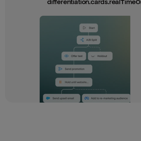
differentiation.cards.realTimeOr