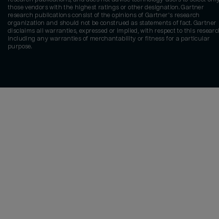
those vendors with the highest ratings or other designation. Gartner
research publications consist of the opinions of Gartner's research
organization and should not be construed as statements of fact. Gartner
disclaims all warranties, expressed or implied, with respect to this researc
including any warranties of merchantability or fitness for a particular
purpose.