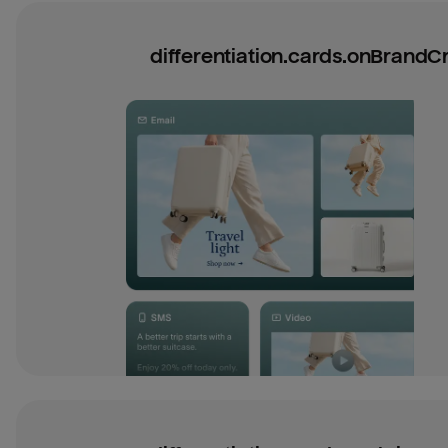
differentiation.cards.onBrandCre