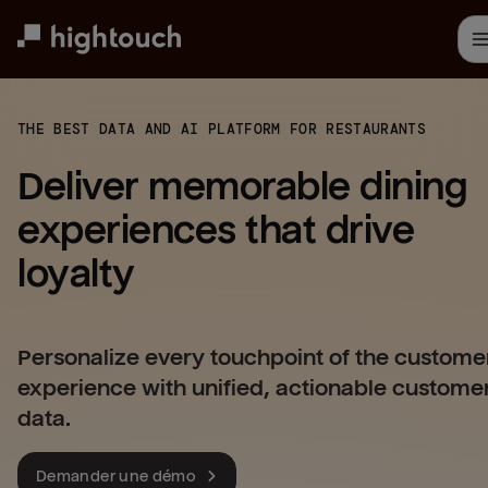
Skip
to
main
content
THE BEST DATA AND AI PLATFORM FOR RESTAURANTS
Deliver memorable dining 
experiences that drive 
loyalty
Personalize every touchpoint of the custome
experience with unified, actionable custome
data.
Demander une démo